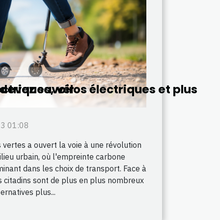
 devez savoir
triques, vélos électriques et plus
23 01:08
 vertes a ouvert la voie à une révolution
ieu urbain, où l'empreinte carbone
minant dans les choix de transport. Face à
s citadins sont de plus en plus nombreux
ernatives plus...