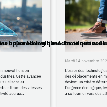
les appareils multimédia ce que vous
rbains écologiques : trottinettes élec
Mardi 14 novembre 20
L'essor des technologies
un nouvel horizon
des déplacements en mil
ndustries. Cette avancée
devient un critère déter
s utilisons et
l'urgence écologique, le
dia, offrant des vitesses
à se tourner vers des alt
vité accrue....