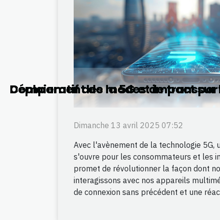
Déploiement de la 5G et impact sur 
Comparatif des modes de transport u
Dimanche 13 avril 2025 07:52
Avec l'avènement de la technologie 5G, 
s'ouvre pour les consommateurs et les i
promet de révolutionner la façon dont nou
interagissons avec nos appareils multimé
de connexion sans précédent et une réacti