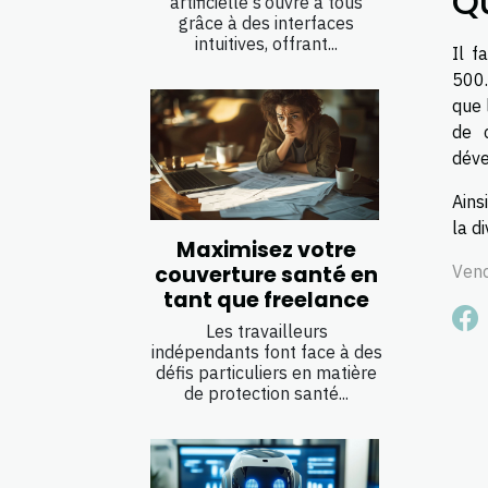
Qu
artificielle s’ouvre à tous
grâce à des interfaces
intuitives, offrant...
Il f
500.
que 
de 
déve
Ains
la d
Maximisez votre
couverture santé en
Vend
tant que freelance
Les travailleurs
indépendants font face à des
défis particuliers en matière
de protection santé...