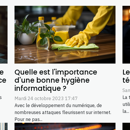
Quelle est l'importance
Le
re
d'une bonne hygiène
t
ce
informatique ?
Sam
La 
s
Mardi 24 octobre 2023 17:47
uti
Avec le développement du numérique, de
la...
nombreuses attaques fleurissent sur internet.
Pour ne pas...