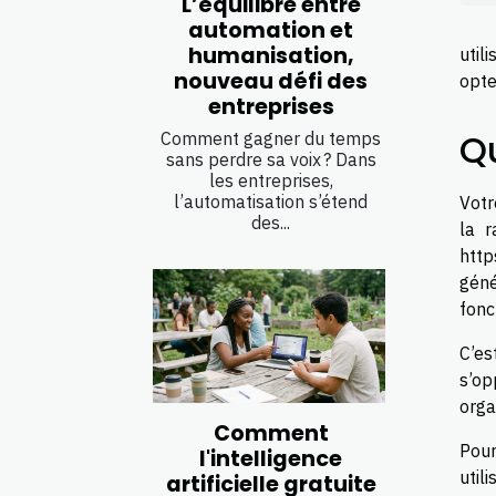
L’équilibre entre
automation et
humanisation,
util
nouveau défi des
opte
entreprises
Qu
Comment gagner du temps
sans perdre sa voix ? Dans
les entreprises,
l’automatisation s’étend
Votr
des...
la r
http
géné
fonc
C’es
s’op
orga
Comment
Pour
l'intelligence
util
artificielle gratuite